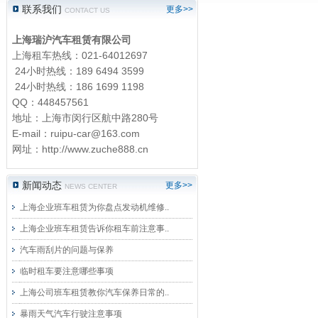
联系我们
更多>>
CONTACT US
文化体育活动用车
上海瑞沪汽车租赁有限公司
机场接送汽车租赁
上海租车热线：021-64012697
宾馆配套用车
24小时热线：189 6494 3599
24小时热线：186 1699 1198
长期包租用车
QQ：448457561
市民租车
地址：上海市闵行区航中路280号
E-mail：
ruipu-car@163.com
专车租赁
网址：
http://www.zuche888.cn
新闻动态
更多>>
NEWS CENTER
上海企业班车租赁为你盘点发动机维修..
上海企业班车租赁告诉你租车前注意事..
汽车雨刮片的问题与保养
临时租车要注意哪些事项
上海公司班车租赁教你汽车保养日常的..
暴雨天气汽车行驶注意事项