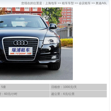
您现在的位置是：
上海包车
>>
租车车型
>> 会议租车 >> 奥迪A6L
：5座
日租价：1000元/天
：60元/小时
超公里：6元/公里