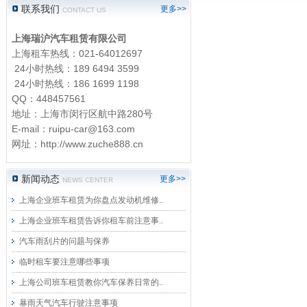
节庆活动用车(婚庆租车)
联系我们
更多>>
CONTACT US
文化体育活动用车
上海瑞沪汽车租赁有限公司
机场接送汽车租赁
上海租车热线：021-64012697
24小时热线：189 6494 3599
宾馆配套用车
24小时热线：186 1699 1198
长期包租用车
QQ：448457561
地址：上海市闵行区航中路280号
市民租车
E-mail：
ruipu-car@163.com
专车租赁
网址：
http://www.zuche888.cn
新闻动态
更多>>
NEWS CENTER
上海企业班车租赁为你盘点发动机维修..
上海企业班车租赁告诉你租车前注意事..
汽车雨刮片的问题与保养
临时租车要注意哪些事项
上海公司班车租赁教你汽车保养日常的..
暴雨天气汽车行驶注意事项